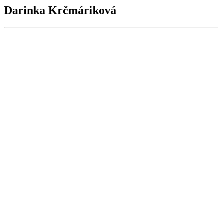
Darinka Krčmáriková